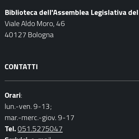
b
Biblioteca dell'Assemblea Legislativa d
o
Viale Aldo Moro, 46
o
40127 Bologna
k
CONTATTI
Orari
:
lun.-ven. 9-13;
mar.-merc.-giov. 9-17
Tel.
051.5275047