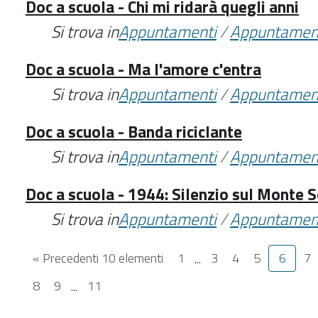
Doc a scuola - Chi mi ridarà quegli anni
Si trova in
Appuntamenti
/
Appuntamen
Doc a scuola - Ma l'amore c'entra
Si trova in
Appuntamenti
/
Appuntamen
Doc a scuola - Banda riciclante
Si trova in
Appuntamenti
/
Appuntamen
Doc a scuola - 1944: Silenzio sul Monte S
Si trova in
Appuntamenti
/
Appuntamen
« Precedenti 10 elementi
1
...
3
4
5
6
7
8
9
...
11