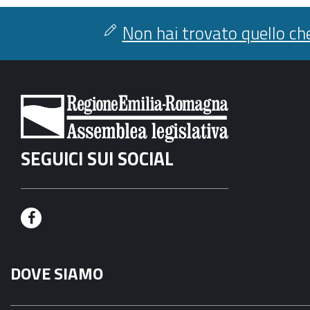
Non hai trovato quello che
SEGUICI SUI SOCIAL
F
a
DOVE SIAMO
c
e