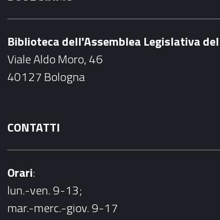
e
b
Biblioteca dell'Assemblea Legislativa d
o
Viale Aldo Moro, 46
o
40127 Bologna
k
CONTATTI
Orari
:
lun.-ven. 9-13;
mar.-merc.-giov. 9-17