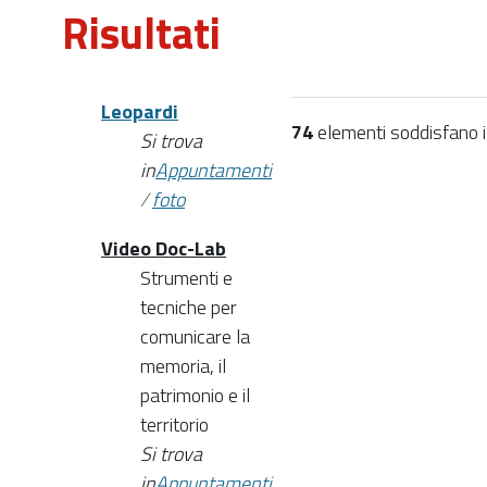
Risultati
Leopardi
74
elementi soddisfano i c
Si trova
in
Appuntamenti
/
foto
Video Doc-Lab
Strumenti e
tecniche per
comunicare la
memoria, il
patrimonio e il
territorio
Si trova
in
Appuntamenti