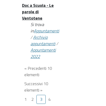
Doc a Scuola - Le
parole di
Ventotene
Si trova
in
Appuntamenti
/
Archivio
appuntamenti
/
Appuntamenti
2022
« Precedenti 10
elementi
Successivi 10
elementi »
1
2
3
4