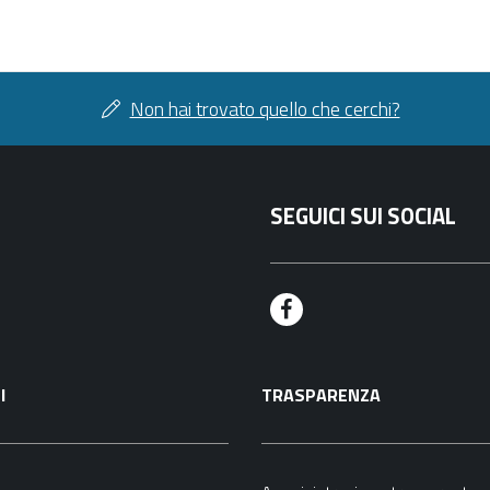
Non hai trovato quello che cerchi?
SEGUICI SUI SOCIAL
F
a
I
TRASPARENZA
c
e
b