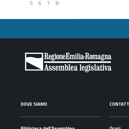
5
6
7
8
DOVE SIAMO
CONTATT
Biblioteca dell'Assemblea
Orari
: