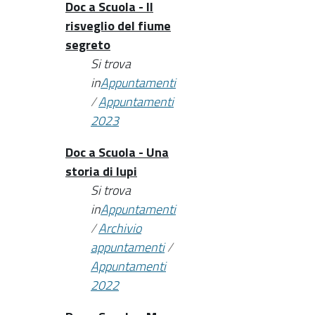
Doc a Scuola - Il
risveglio del fiume
segreto
Si trova
in
Appuntamenti
/
Appuntamenti
2023
Doc a Scuola - Una
storia di lupi
Si trova
in
Appuntamenti
/
Archivio
appuntamenti
/
Appuntamenti
2022