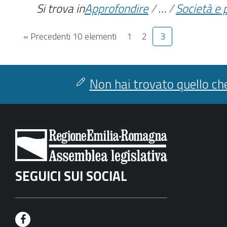
Si trova in
Approfondire
/
…
/
Società e p
« Precedenti 10 elementi
1
2
3
Non hai trovato quello che
SEGUICI SUI SOCIAL