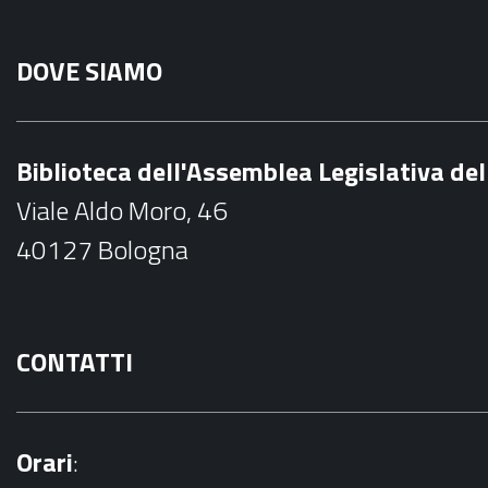
F
a
DOVE SIAMO
c
e
b
Biblioteca dell'Assemblea Legislativa d
o
Viale Aldo Moro, 46
o
40127 Bologna
k
CONTATTI
Orari
: