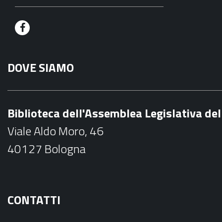
F
a
DOVE SIAMO
c
e
b
Biblioteca dell'Assemblea Legislativa d
o
Viale Aldo Moro, 46
o
40127 Bologna
k
CONTATTI