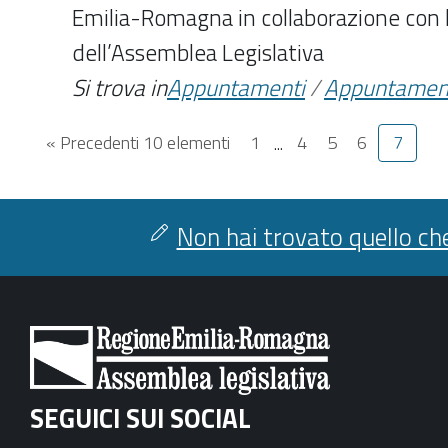
Emilia-Romagna in collaborazione con l
dell’Assemblea Legislativa
Si trova in
Appuntamenti
/
Appuntamen
« Precedenti 10 elementi
1
...
4
5
6
7
Non hai trovato quello che
SEGUICI SUI SOCIAL