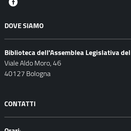
F
a
DOVE SIAMO
c
e
b
Biblioteca dell'Assemblea Legislativa d
o
Viale Aldo Moro, 46
o
40127 Bologna
k
CONTATTI
Orari
: