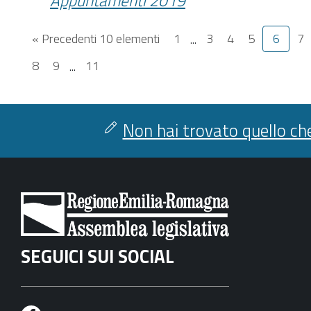
Appuntamenti 2019
« Precedenti 10 elementi
1
...
3
4
5
6
7
8
9
...
11
Non hai trovato quello che
SEGUICI SUI SOCIAL