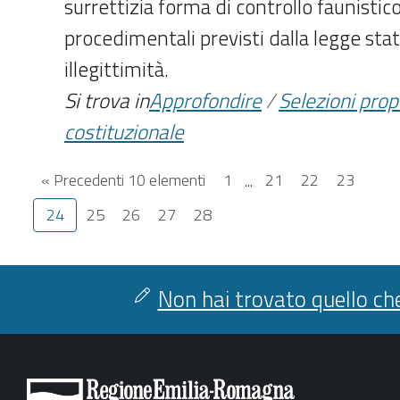
surrettizia forma di controllo faunistico
procedimentali previsti dalla legge stat
illegittimità.
Si trova in
Approfondire
/
Selezioni pro
costituzionale
« Precedenti 10 elementi
1
...
21
22
23
24
25
26
27
28
Non hai trovato quello che