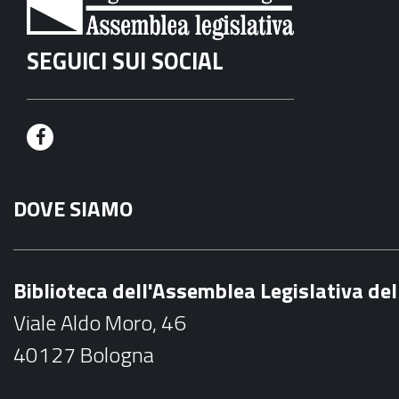
SEGUICI SUI SOCIAL
F
a
DOVE SIAMO
c
e
b
Biblioteca dell'Assemblea Legislativa d
o
Viale Aldo Moro, 46
o
40127 Bologna
k