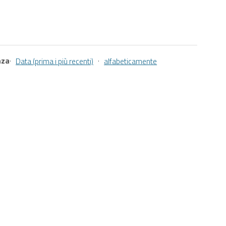
nza
·
·
Data (prima i più recenti)
alfabeticamente