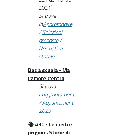
2021)
Si trova
in
Approfondire
/
Selezioni
proposte
/
Normativa
statale
Doc a scuola - Ma
l'amore c'entra
Si trova
in
Appuntamenti
/
Appuntamenti
2023
📚 ABC - Le nostre
prigioni. Storie di