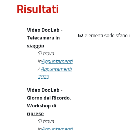
Risultati
Video Doc Lab -
62
elementi soddisfano i c
Telecamera in
viaggio
Si trova
in
Appuntamenti
/
Appuntamenti
2023
Video Doc Lab -
Giorno del Ricordo.
Workshop di
riprese
Si trova
in
Appuntamenti