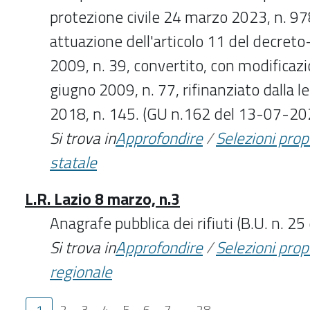
protezione civile 24 marzo 2023, n. 97
attuazione dell'articolo 11 del decreto
2009, n. 39, convertito, con modificazi
giugno 2009, n. 77, rifinanziato dalla 
2018, n. 145. (GU n.162 del 13-07-20
Si trova in
Approfondire
/
Selezioni pro
statale
L.R. Lazio 8 marzo, n.3
Anagrafe pubblica dei rifiuti (B.U. n. 2
Si trova in
Approfondire
/
Selezioni pro
regionale
1
2
3
4
5
6
7
...
28