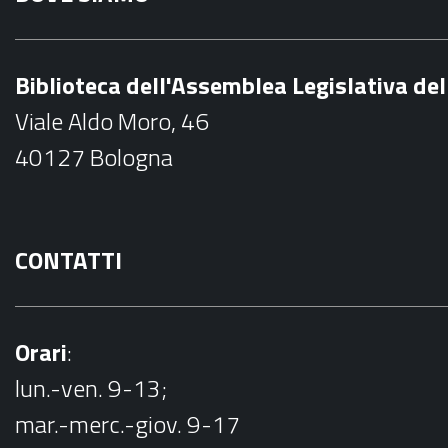
e
b
Biblioteca dell'Assemblea Legislativa d
o
Viale Aldo Moro, 46
o
40127 Bologna
k
CONTATTI
Orari
:
lun.-ven. 9-13;
mar.-merc.-giov. 9-17