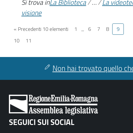
Si trova in
La Biblioteca
/
…
/
La videote
visione
« Precedenti 10 elementi
1
...
6
7
8
9
10
11
Non hai trovato quello che
SEGUICI SUI SOCIAL