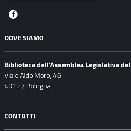
F
a
DOVE SIAMO
c
e
b
Biblioteca dell'Assemblea Legislativa d
o
Viale Aldo Moro, 46
o
40127 Bologna
k
CONTATTI