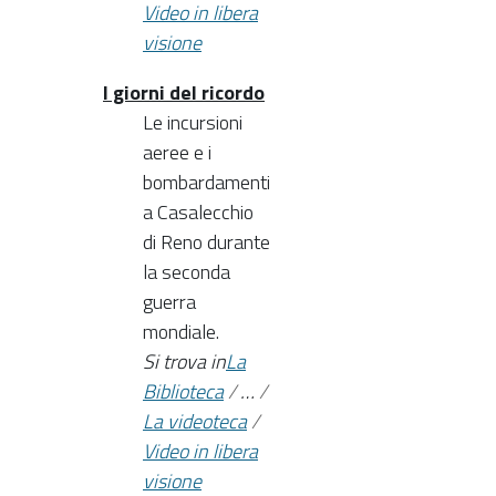
Video in libera
visione
I giorni del ricordo
Le incursioni
aeree e i
bombardamenti
a Casalecchio
di Reno durante
la seconda
guerra
mondiale.
Si trova in
La
Biblioteca
/
…
/
La videoteca
/
Video in libera
visione