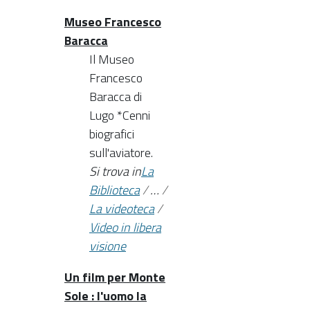
Museo Francesco
Baracca
Il Museo
Francesco
Baracca di
Lugo *Cenni
biografici
sull'aviatore.
Si trova in
La
Biblioteca
/
…
/
La videoteca
/
Video in libera
visione
Un film per Monte
Sole : l'uomo la