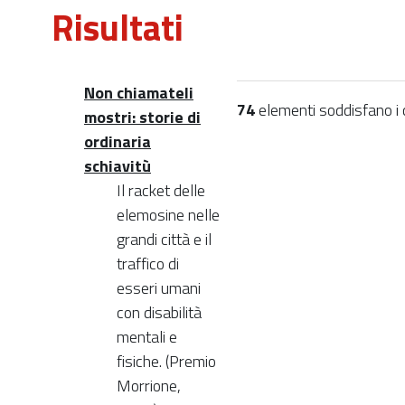
Risultati
Non chiamateli
74
elementi soddisfano i cr
mostri: storie di
ordinaria
schiavitù
Il racket delle
elemosine nelle
grandi città e il
traffico di
esseri umani
con disabilità
mentali e
fisiche. (Premio
Morrione,