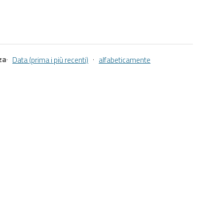
za
·
·
Data (prima i più recenti)
alfabeticamente