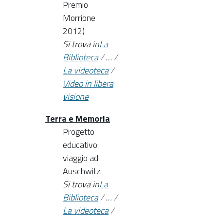
Premio
Morrione
2012)
Si trova in
La
Biblioteca
/
…
/
La videoteca
/
Video in libera
visione
Terra e Memoria
Progetto
educativo:
viaggio ad
Auschwitz.
Si trova in
La
Biblioteca
/
…
/
La videoteca
/