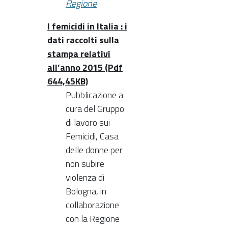
Regione
I femicidi in Italia : i
dati raccolti sulla
stampa relativi
all’anno 2015 (Pdf
644,45KB)
Pubblicazione a
cura del Gruppo
di lavoro sui
Femicidi, Casa
delle donne per
non subire
violenza di
Bologna, in
collaborazione
con la Regione