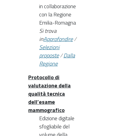
in collaborazione
con la Regione
Emilia-Romagna
Si trova
in
Approfondire
/
Selezioni
proposte
/
Dalla
Regione
Protocollo di
valutazione della
qualità tecnica
dell’esame
mammografico
Edizione digitale
sfogliabile del
volume della