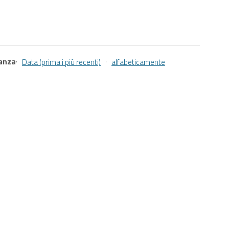
vanza
·
·
Data (prima i più recenti)
alfabeticamente