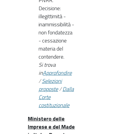
PNRR.
Decisione:
illegittimità -
inammissibilità -
non fondatezza
- cessazione
materia del
contendere.
Si trova
in
Approfondire
/
Selezioni
proposte
/
Dalla
Corte
costituzionale
Ministero delle
Imprese e del Made