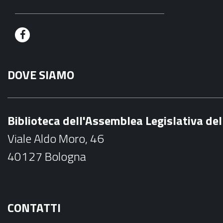
F
a
DOVE SIAMO
c
e
b
Biblioteca dell'Assemblea Legislativa d
o
Viale Aldo Moro, 46
o
40127 Bologna
k
CONTATTI