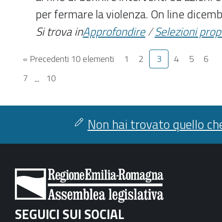
per fermare la violenza. On line dicem
Si trova in
Approfondire
/
Selezioni pro
« Precedenti 10 elementi
1
2
3
4
5
6
7
...
10
Non hai trovato quello che
SEGUICI SUI SOCIAL