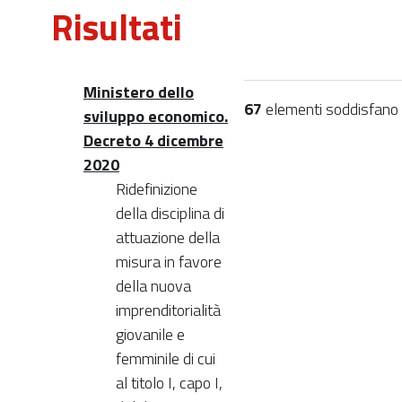
Risultati
Ministero dello
67
elementi soddisfano i 
sviluppo economico.
Decreto 4 dicembre
2020
Ridefinizione
della disciplina di
attuazione della
misura in favore
della nuova
imprenditorialità
giovanile e
femminile di cui
al titolo I, capo I,