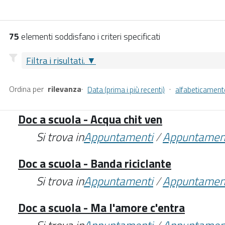
75
elementi soddisfano i criteri specificati
Filtra i risultati.
Ordina per
rilevanza
·
·
Data (prima i più recenti)
alfabeticament
Doc a scuola - Acqua chit ven
Si trova in
Appuntamenti
/
Appuntamen
Doc a scuola - Banda riciclante
Si trova in
Appuntamenti
/
Appuntamen
Doc a scuola - Ma l'amore c'entra