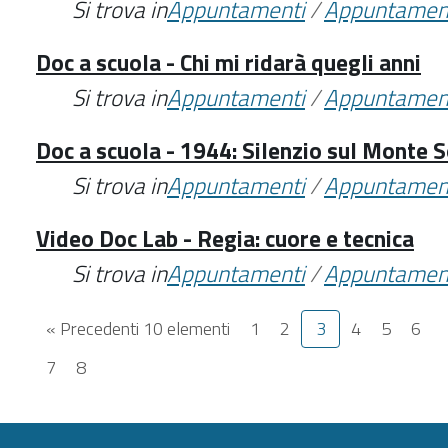
Si trova in
Appuntamenti
/
Appuntamen
Doc a scuola - Chi mi ridarà quegli anni
Si trova in
Appuntamenti
/
Appuntamen
Doc a scuola - 1944: Silenzio sul Monte S
Si trova in
Appuntamenti
/
Appuntamen
Video Doc Lab - Regia: cuore e tecnica
Si trova in
Appuntamenti
/
Appuntamen
« Precedenti 10 elementi
1
2
3
4
5
6
7
8