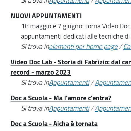
Si trova in
Appuntamenti
/
Appuntamen
NUOVI APPUNTAMENTI
18 maggio e 7 giugno: torna Video Doc
appuntamenti dedicati alle tecniche di r
Si trova in
elementi per home page
/
Ca
Video Doc Lab - Storia di Fabrizio: dal ca
record - marzo 2023
Si trova in
Appuntamenti
/
Appuntamen
Doc a Scuola - Ma l'amore c'entra?
Si trova in
Appuntamenti
/
Appuntamen
Doc a Scuola - Aicha è tornata