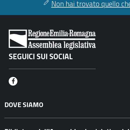
Non hai trovato quello che
SEGUICI SUI SOCIAL
F
a
DOVE SIAMO
c
e
b