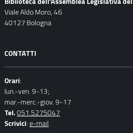
Biblioteca dell'Assemblea Legislativa d
o
Viale Aldo Moro, 46
o
40127 Bologna
k
CONTATTI
Orari
:
lun.-ven. 9-13;
mar.-merc.-giov. 9-17
Tel.
051.5275047
Scrivici
:
e-mail