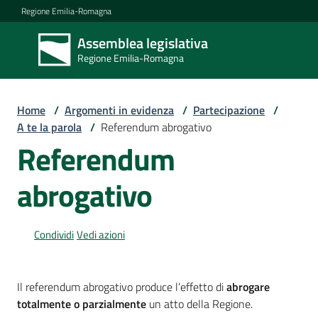
Vai al contenuto
Vai alla navigazione
Vai al footer
Regione Emilia-Romagna
Assemblea legislativa
Assemblea
Regione Emilia-Romagna
legislativa
Regione Emilia-
Romagna
Home
/
Argomenti in evidenza
/
Partecipazione
/
A te la parola
/
Referendum abrogativo
Referendum
Assemblea
abrogativo
Attività
Condividi
Vedi azioni
Argomenti
Il referendum abrogativo produce l’effetto di
abrogare
totalmente o parzialmente
un atto della Regione.