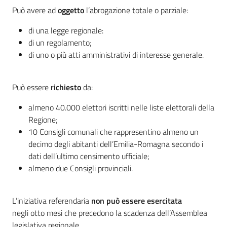
Per
Può avere ad
oggetto
l’abrogazione totale o parziale:
i
media
di una legge regionale:
di un regolamento;
Per
di uno o più atti amministrativi di interesse generale.
i
cittadini
Può essere
richiesto
da:
almeno 40.000 elettori iscritti nelle liste elettorali della
Regione;
10 Consigli comunali che rappresentino almeno un
decimo degli abitanti dell’Emilia-Romagna secondo i
dati dell’ultimo censimento ufficiale;
almeno due Consigli provinciali.
L’iniziativa referendaria
non può essere esercitata
negli otto mesi che precedono la scadenza dell’Assemblea
legislativa regionale.