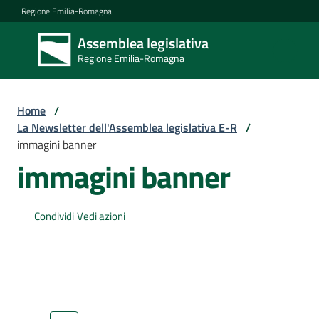
Vai al contenuto
Vai alla navigazione
Vai al footer
Regione Emilia-Romagna
Assemblea legislativa
Assemblea
Regione Emilia-Romagna
legislativa
Regione Emilia-
Romagna
Home
/
La Newsletter dell'Assemblea legislativa E-R
/
immagini banner
Assemblea
immagini banner
Attività
Condividi
Vedi azioni
Argomenti