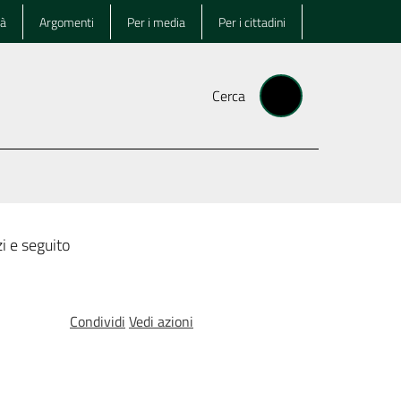
tà
Argomenti
Per i media
Per i cittadini
Cerca
i e seguito
Condividi
Vedi azioni