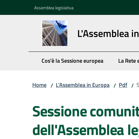
Vai al contenuto
Vai alla navigazione
Vai al footer
Assemblea legislativa
L'Assemblea i
Cos'è la Sessione europea
La Rete 
Home
L'Assemblea in Europa
Pdf
S
/
/
/
Salta al contenuto
Sessione comunit
dell'Assemblea le