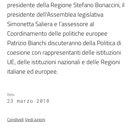
Sessioni
presidente della Regione Stefano Bonaccini, il 
europee
presidente dell'Assemblea legislativa 
Simonetta Saliera e l’assessore al 
Notizie
Menu selezionato
Coordinamento delle politiche europee 
Patrizio Bianchi discuteranno della Politica di 
coesione con rappresentanti delle istituzioni 
UE, delle istituzioni nazionali e delle Regioni 
Assemblea
italiane ed europee.
legislativa
Assemblea
Data
:
23 marzo 2018
Attività
Argomenti
Condividi
Vedi azioni
Per i media