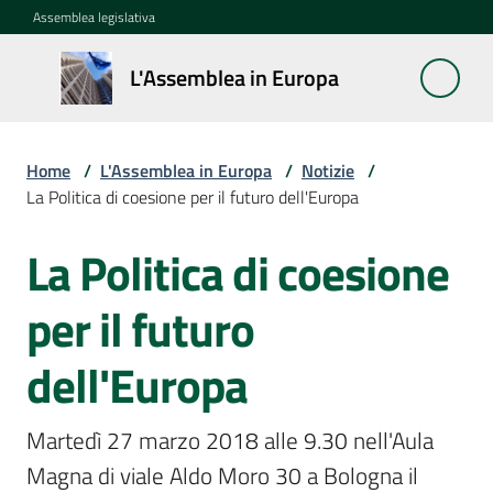
Vai al contenuto
Vai alla navigazione
Vai al footer
Assemblea legislativa
L'Assemblea
L'Assemblea in Europa
in Europa
Home
/
L'Assemblea in Europa
/
Notizie
/
Cos'è
La Politica di coesione per il futuro dell'Europa
la
Sessione
La Politica di coesione
Salta al contenuto
europea
per il futuro
La
Rete
dell'Europa
europea
regionale
Martedì 27 marzo 2018 alle 9.30 nell'Aula 
Magna di viale Aldo Moro 30 a Bologna il 
Le