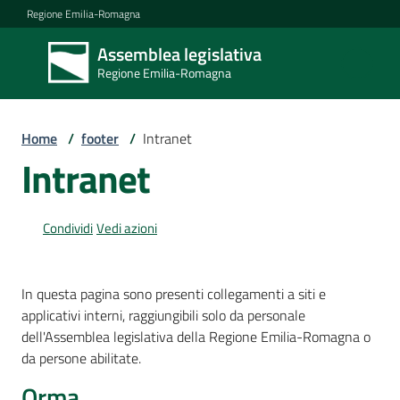
Vai al contenuto
Vai alla navigazione
Vai al footer
Regione Emilia-Romagna
Assemblea legislativa
Assemblea
Regione Emilia-Romagna
legislativa
Regione Emilia-
Romagna
Home
/
footer
/
Intranet
Intranet
Assemblea
Condividi
Vedi azioni
Attività
In questa pagina sono presenti collegamenti a siti e
applicativi interni, raggiungibili solo da personale
Argomenti
dell'Assemblea legislativa della Regione Emilia-Romagna o
da persone abilitate.
Orma