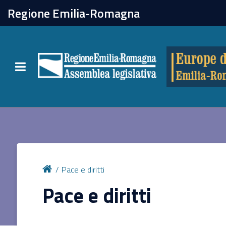
chiudi
Regione Emilia-Romagna
Europe direct
Toggle navigation
Attività
Formazione
Eventi
Pace e diritti
Tutte le notizie
Pace e diritti
Newsletter