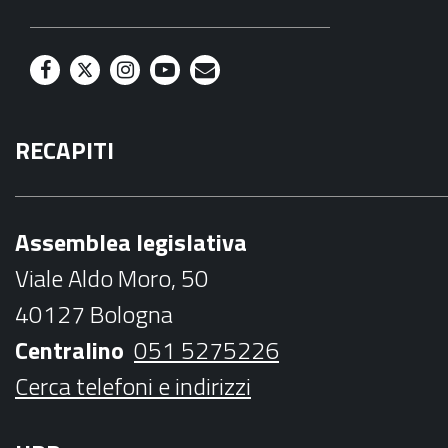
F
T
I
Y
M
a
w
n
o
a
RECAPITI
c
i
s
u
i
e
t
t
t
l
b
t
a
u
Assemblea legislativa
o
e
g
b
Viale Aldo Moro, 50
o
r
r
e
40127 Bologna
k
a
Centralino
051 5275226
m
Cerca telefoni e indirizzi