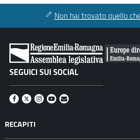
Non hai trovato quello che
SEGUICI SUI SOCIAL
F
T
I
Y
M
a
w
n
o
a
RECAPITI
c
i
s
u
i
e
t
t
t
l