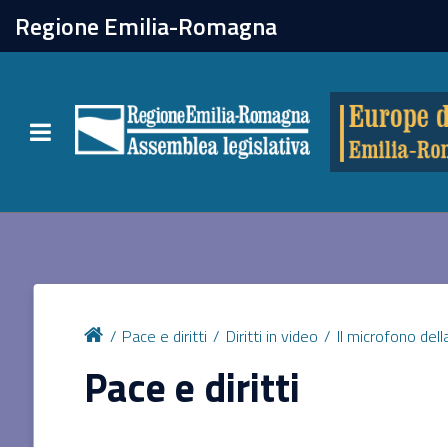
chiudi
Regione Emilia-Romagna
Europe direct
Toggle navigation
Attività
Formazione
Eventi
Pace e diritti
Diritti in video
Il microfono dell
Tutte le notizie
Pace e diritti
Newsletter