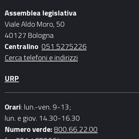
b
t
a
u
Assemblea legislativa
o
e
g
b
Viale Aldo Moro, 50
o
r
r
e
40127 Bologna
k
a
Centralino
051 5275226
m
Cerca telefoni e indirizzi
URP
Orari
: lun.-ven. 9-13;
lun. e giov. 14.30-16.30
Numero verde:
800.66.22.00