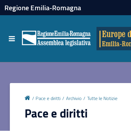
chiudi
Regione Emilia-Romagna
Europe direct
Toggle navigation
Attività
Formazione
Eventi
Pace e diritti
Archivio
Tutte le Notizie
Tutte le notizie
Pace e diritti
Newsletter