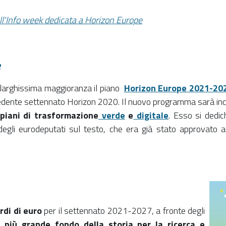
dell'Info week dedicata a Horizon Europe
e
 larghissima maggioranza il piano
Horizon Europe 2021-20
ecedente settennato Horizon 2020. Il nuovo programma sarà ince
piani di trasformazione
verde
e
digitale
. Esso si dedic
degli eurodeputati sul testo, che era già stato approvato a
rdi di euro
per il settennato 2021-2027, a fronte degli
 più grande fondo della storia per la ricerca e