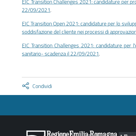
EIC Transition Challenges 2021: candidature per prog
22/09/2021
.
EIC Transition Open 2021: candidature per lo sviluppo
soddisfazione del cliente nei processi di approvaz
EIC Transition Challenges 2021: candidature per l'e
sanitario- scadenza il 22/09/2021
.
Attiva
Condividi
condividi
facebook
twitter