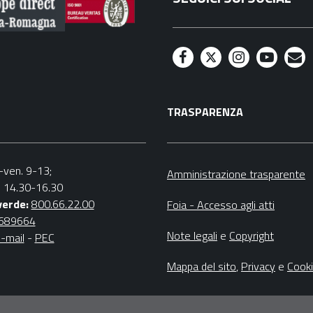
F
T
I
Y
M
a
w
n
o
a
TRASPARENZA
c
i
s
u
i
e
t
t
t
l
b
t
a
u
n.-ven. 9-13;
Amministrazione trasparente
v. 14.30-16.30
o
e
g
b
verde:
800.66.22.00
Foia - Accesso agli atti
o
r
r
e
4689664
Note legali
e
Copyright
-mail
-
PEC
k
a
m
Mappa del sito
,
Privacy
e
Cook