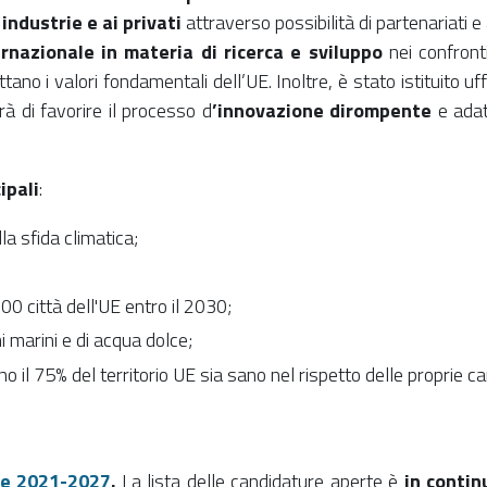
industrie e ai privati
attraverso possibilità di partenariati 
rnazionale in materia di ricerca e sviluppo
nei confronti
tano i valori fondamentali dell’UE. Inoltre, è stato istituito u
 di favorire il processo d
’innovazione dirompente
e adatt
ipali
:
a sfida climatica;
00 città dell'UE entro il 2030;
mi marini e di acqua dolce;
 il 75% del territorio UE sia sano nel rispetto delle proprie cara
ope 2021-2027
.
La lista delle candidature aperte è
in contin