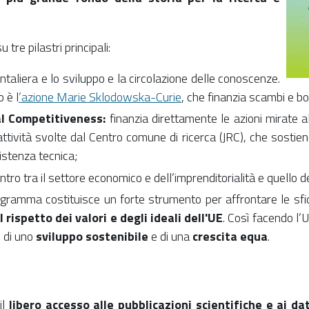
 tre pilastri principali:
ontaliera e lo sviluppo e la circolazione delle conoscenze.
 è l
’azione Marie Sklodowska-Curie
, che finanzia scambi e bor
al Competitiveness:
finanzia direttamente le azioni mirate al
ttività svolte dal Centro comune di ricerca (JRC), che sostiene
istenza tecnica;
ntro tra il settore economico e dell’imprenditorialità e quello d
gramma costituisce un forte strumento per affrontare le sfide 
 rispetto dei valori e degli ideali dell'UE
. Così facendo l’
e di uno
sviluppo sostenibile
e di una
crescita equa
.
il
libero accesso alle pubblicazioni scientifiche e ai dat