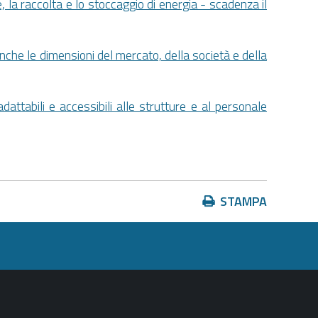
 la raccolta e lo stoccaggio di energia - scadenza il
anche le dimensioni del mercato, della società e della
attabili e accessibili alle strutture e al personale
Azioni
STAMPA
sul
documento