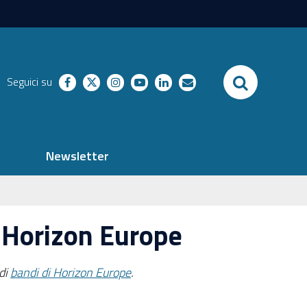
SEARCH
Seguici su
facebook
twitter
instagram
youtube
linkedin
richieste
Newsletter
 Horizon Europe
 di
bandi di Horizon Europe
.