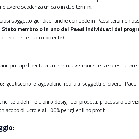
ono avere scadenza unica o in due termini.
iasi soggetto giuridico, anche con sede in Paesi terzi non as
no Stato membro
o in uno dei Paesi individuati dal pro
 per il settennato corrente).
ano principalmente a creare nuove conoscenze o esplorare la 
o:
gestiscono e agevolano reti tra soggetti d diversi Paesi 
mente a definire piani o design per prodotti, processi o servizi 
n scopo di lucro e al 100% per gli enti no profit.
ggio: