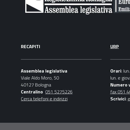
RECAPITI
URP
Assemblea legislativa
Orari
: lu
Viale Aldo Moro, 50
lun. e gio
40127 Bologna
Numero 
Centralino
051 5275226
fax 051 
Cerca telefoni e indirizzi
Scrivici
:
e