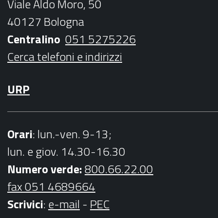
Viale Aldo Moro, 50
o
r
r
e
40127 Bologna
k
a
Centralino
051 5275226
m
Cerca telefoni e indirizzi
URP
Orari
: lun.-ven. 9-13;
lun. e giov. 14.30-16.30
Numero verde:
800.66.22.00
fax 051 4689664
Scrivici
:
e-mail
-
PEC