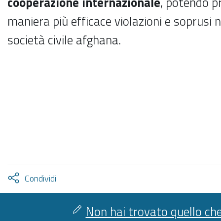
cooperazione internazionale
, potendo pr
maniera più efficace violazioni e soprusi n
società civile afghana.
Attiva
Condividi
condividi
facebook
twitter
Non hai trovato quello che