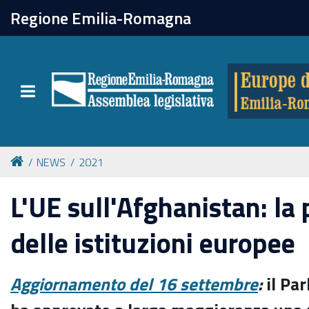
chiudi
Regione Emilia-Romagna
Europe direct
Toggle navigation
Attività
Formazione
NEWS
2021
Eventi
L'UE sull'Afghanistan: la
delle istituzioni europee
Tutte le notizie
Aggiornamento del 16 settembre
:
il Pa
Newsletter