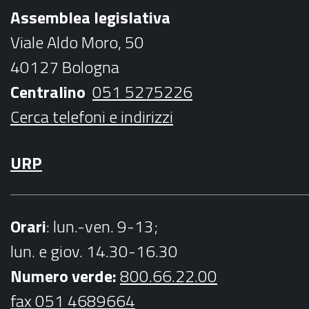
b
t
a
u
Assemblea legislativa
o
e
g
b
Viale Aldo Moro, 50
o
r
r
e
40127 Bologna
k
a
Centralino
051 5275226
m
Cerca telefoni e indirizzi
URP
Orari
: lun.-ven. 9-13;
lun. e giov. 14.30-16.30
Numero verde:
800.66.22.00
fax 051 4689664