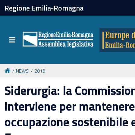
chiudi
Regione Emilia-Romagna
Europe direct
Toggle navigation
Attività
Formazione
NEWS
2016
Eventi
Siderurgia: la Commissio
interviene per mantenere
Tutte le notizie
occupazione sostenibile e
Newsletter