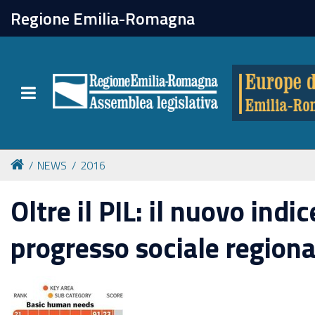
chiudi
Regione Emilia-Romagna
Europe direct
Toggle navigation
Attività
Formazione
NEWS
2016
Eventi
Oltre il PIL: il nuovo indic
progresso sociale regiona
Tutte le notizie
Newsletter