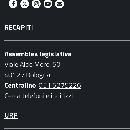
F
T
I
Y
M
a
w
n
o
a
RECAPITI
c
i
s
u
i
e
t
t
t
l
b
t
a
u
Assemblea legislativa
o
e
g
b
Viale Aldo Moro, 50
o
r
r
e
40127 Bologna
k
a
Centralino
051 5275226
m
Cerca telefoni e indirizzi
URP