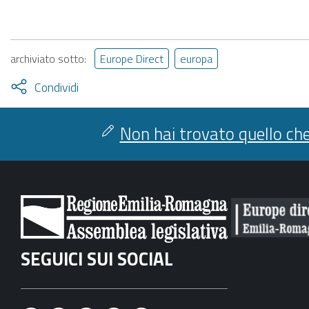
archiviato sotto:
Europe Direct
europa
Attiva
Condividi
condividi
facebook
twitter
Non hai trovato quello che
SEGUICI SUI SOCIAL