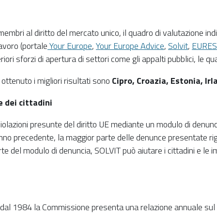
embri al diritto del mercato unico, il quadro di valutazione indi
lavoro (portale
Your Europe
,
Your Europe Advice
,
Solvit
,
EURES
ori sforzi di apertura di settori come gli appalti pubblici, le qua
ottenuto i migliori risultati sono
Cipro, Croazia, Estonia, Ir
 dei cittadini
violazioni presunte del diritto UE mediante un modulo di denunci
no precedente, la maggior parte delle denunce presentate rigua
parte del modulo di denuncia, SOLVIT può aiutare i cittadini e le
dal 1984 la Commissione presenta una relazione annuale sul con