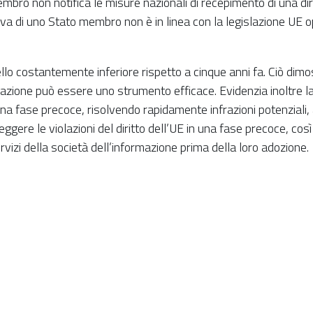
bro non notifica le misure nazionali di recepimento di una dire
a di uno Stato membro non è in linea con la legislazione UE o
ello costantemente inferiore rispetto a cinque anni fa. Ciò dimost
frazione può essere uno strumento efficace. Evidenzia inoltre
una fase precoce, risolvendo rapidamente infrazioni potenziali, a
gere le violazioni del diritto dell’UE in una fase precoce, cos
rvizi della società dell’informazione prima della loro adozione.