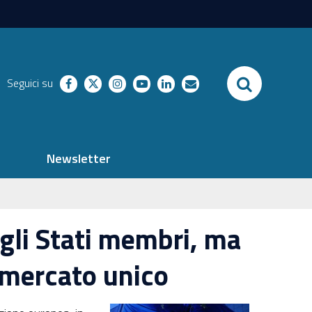
SEARCH
Seguici su
facebook
twitter
instagram
youtube
linkedin
richieste
Newsletter
egli Stati membri, ma
l mercato unico