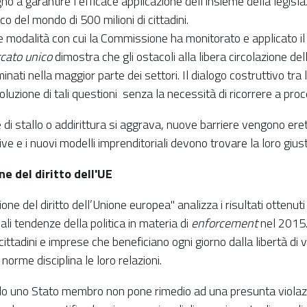
o a garantire l’efficace applicazione dell’insieme della legisla
co del mondo di 500 milioni di cittadini.
 modalità con cui la Commissione ha monitorato e applicato il d
rcato unico
dimostra che gli ostacoli alla libera circolazione del
iminati nella maggior parte dei settori. Il dialogo costruttivo t
oluzione di tali questioni senza la necessità di ricorrere a pro
se di stallo o addirittura si aggrava, nuove barriere vengono er
ve e i nuovi modelli imprenditoriali devono trovare la loro gius
e del diritto dell'UE
ne del diritto dell’Unione europea" analizza i risultati ottenuti 
pali tendenze della politica in materia di
enforcement
nel 2015. 
 cittadini e imprese che beneficiano ogni giorno dalla libertà d
orme disciplina le loro relazioni.
 uno Stato membro non pone rimedio ad una presunta violazion