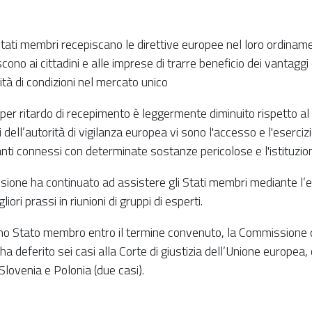
ti membri recepiscano le direttive europee nel loro ordinamento
scono ai cittadini e alle imprese di trarre beneficio dei vantagg
tà di condizioni nel mercato unico
er ritardo di recepimento è leggermente diminuito rispetto al 
i dell’autorità di vigilanza europea vi sono l'accesso e l'eserciz
 rilevanti connessi con determinate sostanze pericolose e l'istituz
one ha continuato ad assistere gli Stati membri mediante l’elab
ri prassi in riunioni di gruppi di esperti.
uno Stato membro entro il termine convenuto, la Commissione c
ha deferito sei casi alla Corte di giustizia dell’Unione europea, 
lovenia e Polonia (due casi).