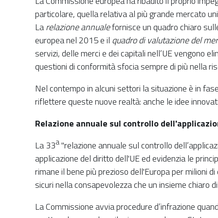
La Commissione europea ha ribadito il proprio impegn
particolare, quella relativa al più grande mercato uni
La
relazione annuale
fornisce un quadro chiaro sulle
europea nel 2015 e il
quadro di valutazione del me
servizi, delle merci e dei capitali nell’UE vengono el
questioni di conformità sfocia sempre di più nella ris
Nel contempo in alcuni settori la situazione è in fa
riflettere queste nuove realtà: anche le idee innovati
Relazione annuale sul controllo dell'applicazion
a
La 33
"relazione annuale sul controllo dell’applicazio
applicazione del diritto dell'UE ed evidenzia le princi
rimane il bene più prezioso dell'Europa per milioni di
sicuri nella consapevolezza che un insieme chiaro di n
La Commissione avvia procedure d’infrazione quando