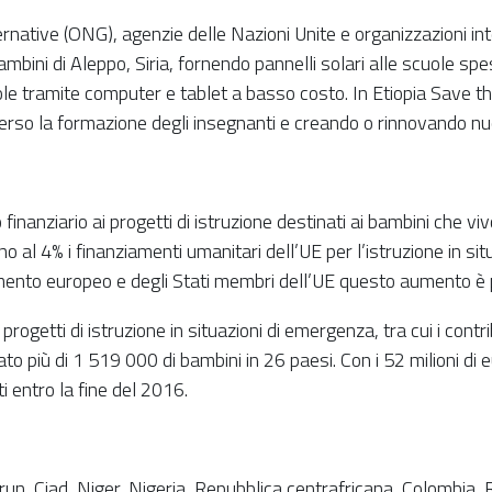
native (ONG), agenzie delle Nazioni Unite e organizzazioni inte
ambini di Aleppo, Siria, fornendo pannelli solari alle scuole spes
uole tramite computer e tablet a basso costo. In Etiopia Save th
rso la formazione degli insegnanti e creando o rinnovando nuov
anziario ai progetti di istruzione destinati ai bambini che viv
 al 4% i finanziamenti umanitari dell’UE per l’istruzione in si
ento europeo e degli Stati membri dell’UE questo aumento è p
 a progetti di istruzione in situazioni di emergenza, tra cui i c
ato più di 1 519 000 di bambini in 26 paesi. Con i 52 milioni d
i entro la fine del 2016.
n, Ciad, Niger, Nigeria, Repubblica centrafricana, Colombia, 