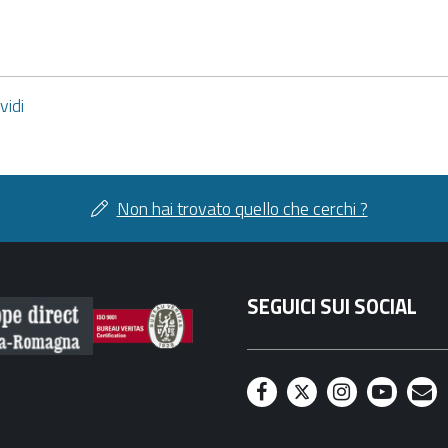
vidi
di
facebook
twitter
Non hai trovato quello che cerchi ?
SEGUICI SUI SOCIAL
F
T
I
Y
M
a
w
n
o
a