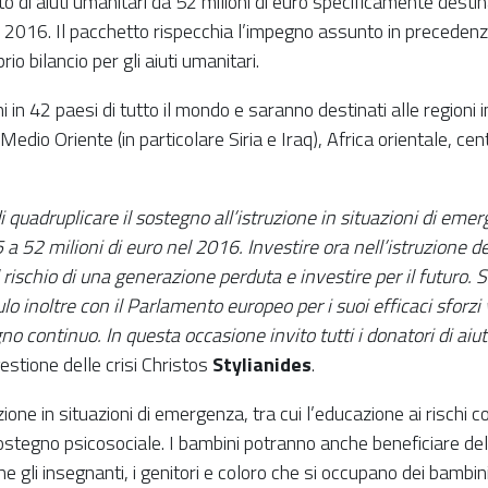
i aiuti umanitari da 52 milioni di euro specificamente destin
el 2016. Il pacchetto rispecchia l’impegno assunto in precedenz
io bilancio per gli aiuti umanitari.
in 42 paesi di tutto il mondo e saranno destinati alle regioni i
: Medio Oriente (in particolare Siria e Iraq), Africa orientale, c
uadruplicare il sostegno all’istruzione in situazioni di emerg
 a 52 milioni di euro nel 2016. Investire ora nell’istruzione de
l rischio di una generazione perduta e investire per il futuro.
 inoltre con il Parlamento europeo per i suoi efficaci sforzi
egno continuo.
In questa occasione invito tutti i donatori di ai
gestione delle crisi Christos
Stylianides
.
ione in situazioni di emergenza, tra cui l’educazione ai rischi c
 sostegno psicosociale. I bambini potranno anche beneficiare dell
 gli insegnanti, i genitori e coloro che si occupano dei bambini