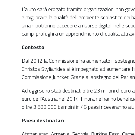
L’aiuto sarà erogato tramite organizzazioni non gover
a migliorare la qualità dell’ambiente scolastico dei b
siriani potranno accedere a risorse digitali nelle sc
campi profughi a un apprendimento di qualità attrave
Contesto
Dal 2012 la Commissione ha aumentato il sostegno fin
Christos Stylianides si è impegnato ad aumentare fino
Commissione Juncker. Grazie al sostegno del Parlam
Ad oggi sono stati destinati oltre 23 milioni di euro
euro dell’Austria nel 2014. Finora ne hanno benefici
oltre 3 800 000 bambini in 46 paesi riceveranno aiut
Paesi destinatari
Afghanistan, Armenia, Georgia, Burkina Faso, Cameru