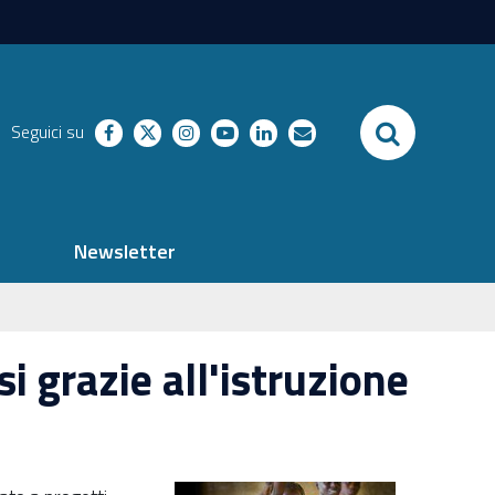
SEARCH
Seguici su
facebook
twitter
instagram
youtube
linkedin
richieste
Newsletter
i grazie all'istruzione