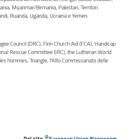
tania, Myanmar/Birmania, Pakistan, Territori
rundi, Ruanda, Uganda, Ucraina e Yemen.
ee Council (DRC), Finn Church Aid (FCA), Handicap
tional Rescue Committee (IRC), the Lutheran World
des hommes, Triangle, l'Alto Commissariato delle
Dal sito
European Union Newsroom