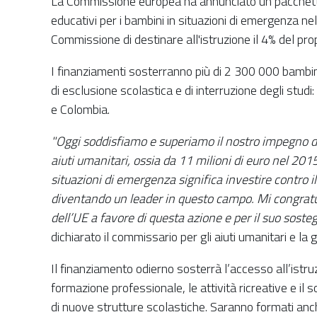
La Commissione europea ha annunciato un pacchetto d
educativi per i bambini in situazioni di emergenza n
Commissione di destinare all'istruzione il 4% del propr
I finanziamenti sosterranno più di 2 300 000 bambini 
di esclusione scolastica e di interruzione degli studi
e Colombia.
"Oggi soddisfiamo e superiamo il nostro impegno di q
aiuti umanitari, ossia da 11 milioni di euro nel 2015
situazioni di emergenza significa investire contro i
diventando un leader in questo campo. Mi congratulo
dell’UE a favore di questa azione e per il suo sost
dichiarato il commissario per gli aiuti umanitari e la 
Il finanziamento odierno sosterrà l’accesso all’istruz
formazione professionale, le attività ricreative e il
di nuove strutture scolastiche. Saranno formati anche