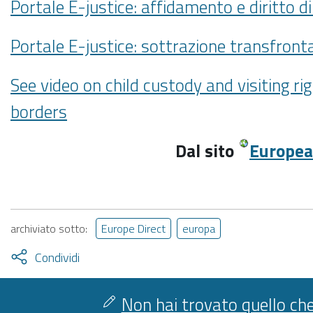
Portale E-justice: affidamento e diritto di
Portale E-justice: sottrazione transfronta
See video on child custody and visiting r
borders
Dal sito
Europe
archiviato sotto:
Europe Direct
europa
Attiva
Condividi
condividi
facebook
twitter
Non hai trovato quello che