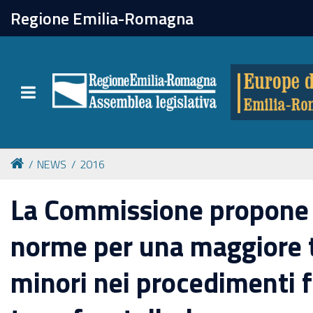
chiudi
Regione Emilia-Romagna
Europe direct
Toggle navigation
Attività
Formazione
NEWS
2016
Eventi
La Commissione propone
norme per una maggiore t
Tutte le notizie
minori nei procedimenti f
Newsletter