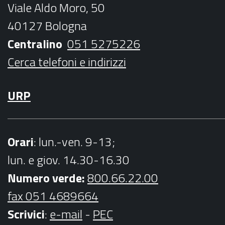
Viale Aldo Moro, 50
o
r
r
e
40127 Bologna
k
a
Centralino
051 5275226
m
Cerca telefoni e indirizzi
URP
Orari
: lun.-ven. 9-13;
lun. e giov. 14.30-16.30
Numero verde:
800.66.22.00
fax 051 4689664
Scrivici
:
e-mail
-
PEC