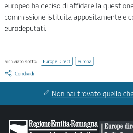
europeo ha deciso di affidare la question
commissione istituita appositamente e 
eurodeputati.
archiviato sotto:
Europe Direct
europa
Attiva
Condividi
condividi
facebook
twitter
Non hai trovato quello che