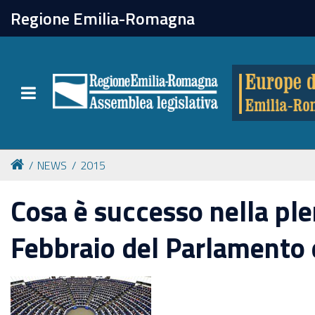
chiudi
Regione Emilia-Romagna
Europe direct
Toggle navigation
Attività
Formazione
NEWS
2015
Eventi
Cosa è successo nella ple
Febbraio del Parlamento
Tutte le notizie
Newsletter