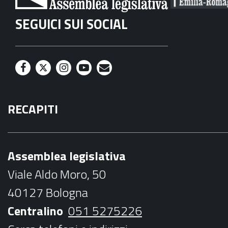
SEGUICI SUI SOCIAL
F
T
I
Y
M
a
w
n
o
a
RECAPITI
c
i
s
u
i
e
t
t
t
l
b
t
a
u
Assemblea legislativa
o
e
g
b
Viale Aldo Moro, 50
o
r
r
e
40127 Bologna
k
a
Centralino
051 5275226
m