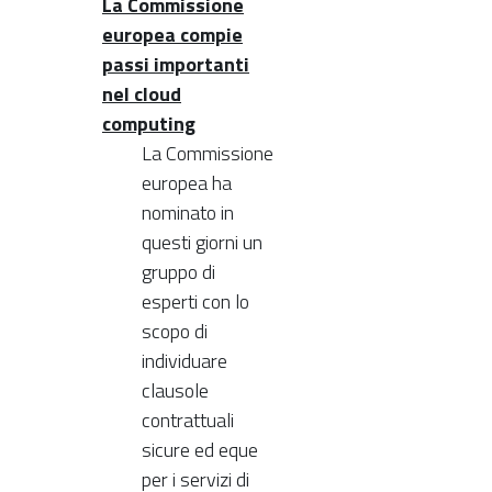
La Commissione
europea compie
passi importanti
nel cloud
computing
La Commissione
europea ha
nominato in
questi giorni un
gruppo di
esperti con lo
scopo di
individuare
clausole
contrattuali
sicure ed eque
per i servizi di