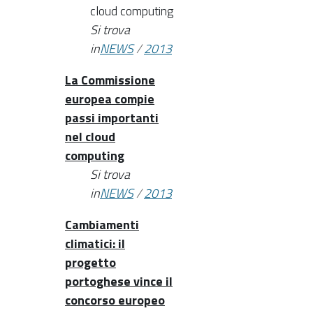
cloud computing
Si trova
in
NEWS
/
2013
La Commissione
europea compie
passi importanti
nel cloud
computing
Si trova
in
NEWS
/
2013
Cambiamenti
climatici: il
progetto
portoghese vince il
concorso europeo