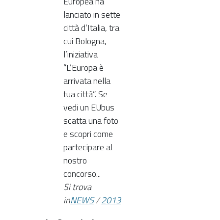
Europea ha
lanciato in sette
città d’Italia, tra
cui Bologna,
l’iniziativa
“L’Europa è
arrivata nella
tua città”. Se
vedi un EUbus
scatta una foto
e scopri come
partecipare al
nostro
concorso...
Si trova
in
NEWS
/
2013