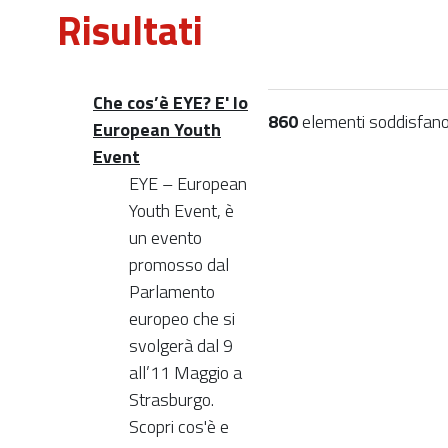
Risultati
Che cos’è EYE? E' lo
860
elementi soddisfano i
European Youth
Event
EYE – European
Youth Event, è
un evento
promosso dal
Parlamento
europeo che si
svolgerà dal 9
all’11 Maggio a
Strasburgo.
Scopri cos'è e