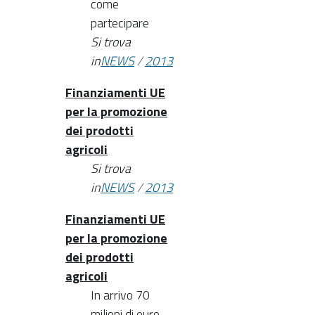
come
partecipare
Si trova
in
NEWS
/
2013
Finanziamenti UE
per la promozione
dei prodotti
agricoli
Si trova
in
NEWS
/
2013
Finanziamenti UE
per la promozione
dei prodotti
agricoli
In arrivo 70
milioni di euro