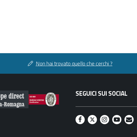
Non hai trovato quello che cerchi ?
SEGUICI SUI SOCIAL
F
T
I
Y
M
a
w
n
o
a