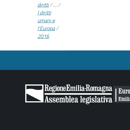
diritti
/
…
/
I diritti
umani e
l'Europa
/
2016