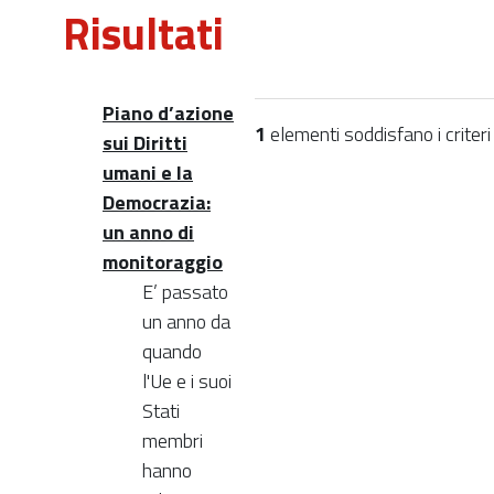
Risultati
Piano d’azione
1
elementi soddisfano i criteri 
sui Diritti
umani e la
Democrazia:
un anno di
monitoraggio
E’ passato
un anno da
quando
l'Ue e i suoi
Stati
membri
hanno