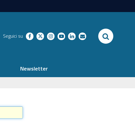
SEARCH
Seguici su
facebook
twitter
instagram
youtube
linkedin
richieste
Newsletter