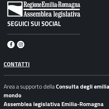
SEGUICI SUI SOCIAL
F
I
a
n
CONTATTI
c
s
e
t
b
a
Area a supporto della
C
onsulta degli emili
o
g
mondo
o
r
Assemblea legislativa Emilia-Romagna
k
a