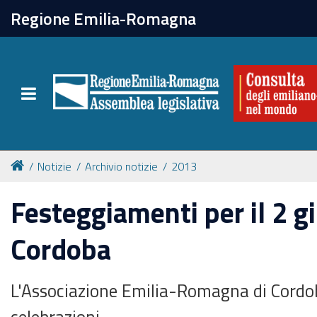
chiudi
Regione Emilia-Romagna
La Consulta
Toggle navigation
Attività
Per chi vive all'estero
Notizie
Archivio notizie
2013
Newsletter
Festeggiamenti per il 2 g
Cordoba
L'Associazione Emilia-Romagna di Cordob
celebrazioni