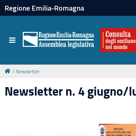
chiudi
Regione Emilia-Romagna
La Consulta
Toggle navigation
Attività
Per chi vive all'estero
Newsletter
Newsletter
Newsletter n. 4 giugno/l