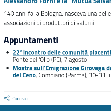
Alessandro Forni e la “Mutua Sals
140 anni fa, a Bologna, nasceva una delle
associazioni di produttori di salumi
Appuntamenti
22°incontro delle comunità piacent
Ponte dell'Olio (PC), 7 agosto
Mostra sull'Emigrazione Girovaga dal
del Ceno
, Compiano (Parma), 30-31 lu
Attiva
Condividi
condividi
facebook
twitter