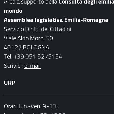
Area a supporto della
C
onsulta degli emili
o
g
mondo
o
r
Assemblea legislativa Emilia-Romagna
k
a
Servizio Diritti dei Cittadini
m
Viale Aldo Moro, 50
40127 BOLOGNA
Tel. +39 051 5275154
Scrivici:
e-mail
URP
Orari
: lun.-ven. 9-13;