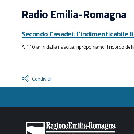
Radio Emilia-Romagna
Secondo Casadei: l'indimenticabile 
A 110 anni dalla nascita, riproponiamo il ricordo della
Attiva
Condividi
condividi
facebook
twitter