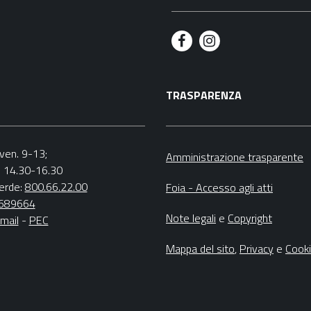
F
I
a
n
TRASPARENZA
c
s
e
t
b
a
.-ven. 9-13;
Amministrazione trasparente
v. 14.30-16.30
o
g
erde:
800.66.22.00
Foia - Accesso agli atti
o
r
4689664
Note legali
e
Copyright
mail
-
PEC
k
a
m
Mappa del sito
,
Privacy
e
Cook