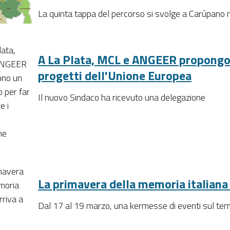
La quinta tappa del percorso si svolge a Carúpano n
A La Plata, MCL e ANGEER propongon
progetti dell'Unione Europea
Il nuovo Sindaco ha ricevuto una delegazione
La primavera della memoria italiana 
Dal 17 al 19 marzo, una kermesse di eventi sul te