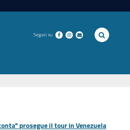
SEARCH
Seguici su
facebook
instagram
email
onta" prosegue il tour in Venezuela