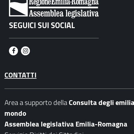
SEGUICI SUI SOCIAL
F
I
a
n
CONTATTI
c
s
e
t
b
a
Area a supporto della
C
onsulta degli emili
o
g
mondo
o
r
Assemblea legislativa Emilia-Romagna
k
a