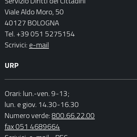
Servizio Diritti dei Cittadini
m
Viale Aldo Moro, 50
40127 BOLOGNA
Tel. +39 051 5275154
Scrivici:
e-mail
URP
Orari
: lun.-ven. 9-13;
lun. e giov. 14.30-16.30
Numero verde:
800.66.22.00
fax 051 4689664