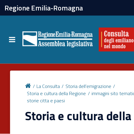
chiudi
Regione Emilia-Romagna
La Consulta
Toggle navigation
Attività
Per chi vive all'estero
Newsletter
La Consulta
Storia dell'emigrazione
Storia e cultura della Regione
immagini sito tematic
storie citta e paesi
Storia e cultura dell