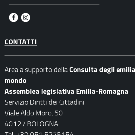
F
I
a
n
CONTATTI
c
s
e
t
b
a
Area a supporto della
C
onsulta degli emili
o
g
mondo
o
r
Assemblea legislativa Emilia-Romagna
k
a
Servizio Diritti dei Cittadini
m
Viale Aldo Moro, 50
40127 BOLOGNA
Tel. +39 051 5275154