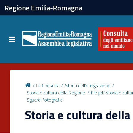
chiudi
Regione Emilia-Romagna
La Consulta
Toggle navigation
Attività
Per chi vive all'estero
Newsletter
La Consulta
Storia dell'emigrazione
Storia e cultura della Regione
file pdf storia e cult
Sguardi fotografici
Storia e cultura dell