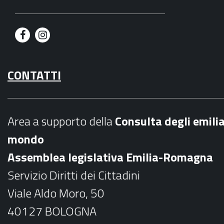
F
I
a
n
CONTATTI
c
s
e
t
b
a
Area a supporto della
C
onsulta degli emili
o
g
mondo
o
r
Assemblea legislativa Emilia-Romagna
k
a
Servizio Diritti dei Cittadini
m
Viale Aldo Moro, 50
40127 BOLOGNA