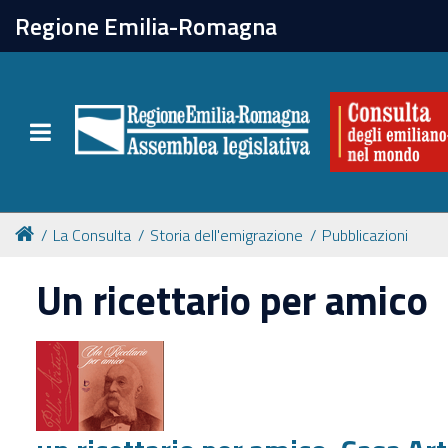
chiudi
Regione Emilia-Romagna
La Consulta
Toggle navigation
Attività
Per chi vive all'estero
La Consulta
Storia dell'emigrazione
Pubblicazioni
Newsletter
Un ricettario per amico