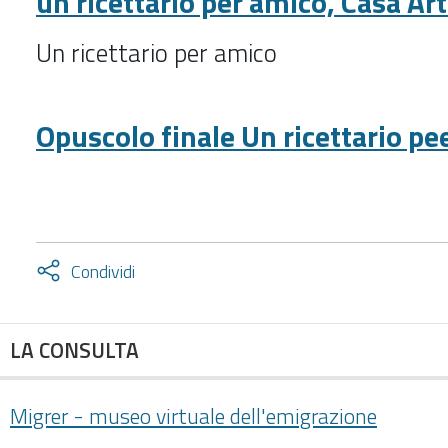
un ricettario per amico, Casa Ar
Un ricettario per amico
Opuscolo finale Un ricettario pe
Attiva
Condividi
condividi
facebook
twitter
LA CONSULTA
Migrer - museo virtuale dell'emigrazione