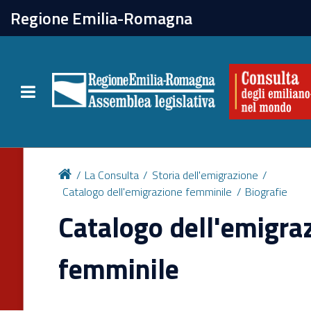
chiudi
Regione Emilia-Romagna
La Consulta
Toggle navigation
Attività
Per chi vive all'estero
La Consulta
Storia dell'emigrazione
Catalogo dell'emigrazione femminile
Biografie
Newsletter
Catalogo dell'emigra
femminile