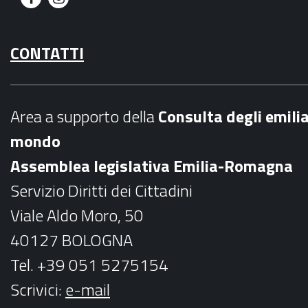
F
I
a
n
CONTATTI
c
s
e
t
b
a
Area a supporto della
C
onsulta degli emili
o
g
mondo
o
r
Assemblea legislativa Emilia-Romagna
k
a
Servizio Diritti dei Cittadini
m
Viale Aldo Moro, 50
40127 BOLOGNA
Tel. +39 051 5275154
Scrivici:
e-mail