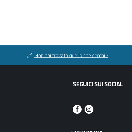
Non hai trovato quello che cerchi ?
SEGUICI SUI SOCIAL
F
I
a
n