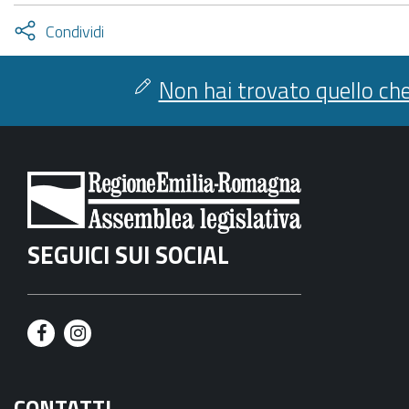
Attiva
Condividi
condividi
facebook
twitter
Non hai trovato quello che
SEGUICI SUI SOCIAL
F
I
a
n
CONTATTI