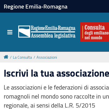
chiudi
Regione Emilia-Romagna
La Consulta
Toggle navigation
Attività
Per chi vive all'estero
La Consulta
Associazioni
Newsletter
Iscrivi la tua associazion
Le associazioni e le federazioni di associ
romagnoli nel mondo sono raccolte in un
regionale, ai sensi della L.R. 5/2015