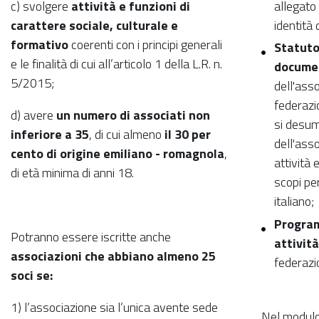
c) svolgere
attività e funzioni di
allegato
carattere sociale, culturale e
identità 
formativo
coerenti con i principi generali
Statuto
e le finalità di cui all’articolo 1 della L.R. n.
documen
5/2015;
dell'asso
federazi
d) avere
un numero di associati non
si desum
inferiore a 35
, di cui almeno
il 30 per
dell'ass
cento di origine emiliano - romagnola
,
attività 
di età minima di anni 18.
scopi per
italiano;
Program
Potranno essere iscritte anche
attività
associazioni che abbiano almeno 25
federazi
soci se:
1) l’associazione sia l’unica avente sede
Nel modulo