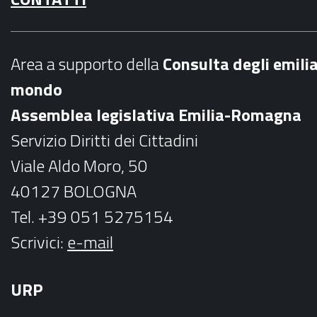
c
s
e
t
b
a
Area a supporto della
C
onsulta degli emili
o
g
mondo
o
r
Assemblea legislativa Emilia-Romagna
k
a
Servizio Diritti dei Cittadini
m
Viale Aldo Moro, 50
40127 BOLOGNA
Tel. +39 051 5275154
Scrivici:
e-mail
URP