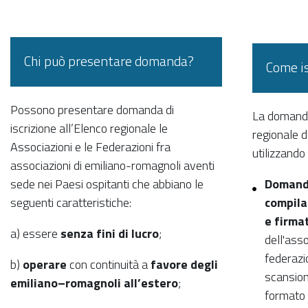
Chi può presentare domanda?
Come is
Possono presentare domanda di
La domanda 
iscrizione all’Elenco regionale le
regionale 
Associazioni e le Federazioni fra
utilizzando
associazioni di emiliano-romagnoli aventi
sede nei Paesi ospitanti che abbiano le
Domanda
seguenti caratteristiche:
compilat
e firma
a) essere
senza fini di lucro
;
dell'asso
federazi
b)
operare
con continuità a
favore degli
scansion
emiliano–romagnoli all’estero
;
formato 