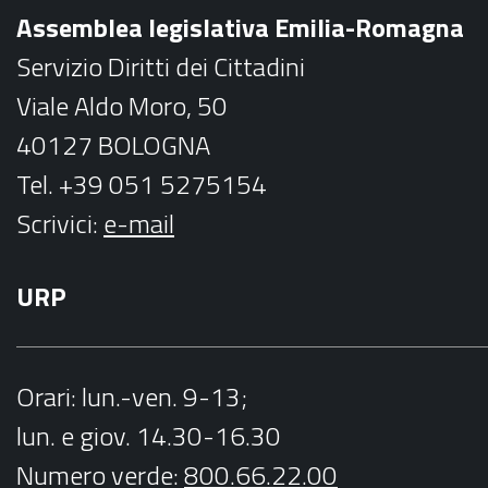
o
r
Assemblea legislativa Emilia-Romagna
k
a
Servizio Diritti dei Cittadini
m
Viale Aldo Moro, 50
40127 BOLOGNA
Tel. +39 051 5275154
Scrivici:
e-mail
URP
Orari
: lun.-ven. 9-13;
lun. e giov. 14.30-16.30
Numero verde:
800.66.22.00