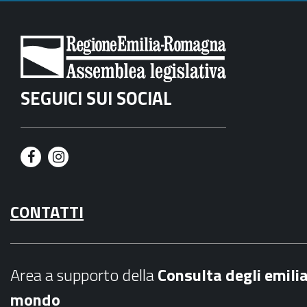
SEGUICI SUI SOCIAL
F
I
a
n
CONTATTI
c
s
e
t
b
a
Area a supporto della
C
onsulta degli emili
o
g
mondo