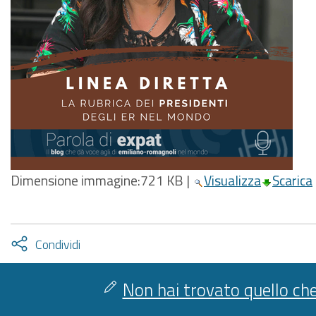
Dimensione immagine:
721 KB
|
Visualizza
Scarica
Attiva
Condividi
condividi
facebook
twitter
Non hai trovato quello che