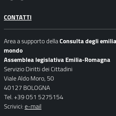
F
I
a
n
CONTATTI
c
s
e
t
b
a
Area a supporto della
C
onsulta degli emili
o
g
mondo
o
r
Assemblea legislativa Emilia-Romagna
k
a
Servizio Diritti dei Cittadini
m
Viale Aldo Moro, 50
40127 BOLOGNA
Tel. +39 051 5275154
Scrivici:
e-mail