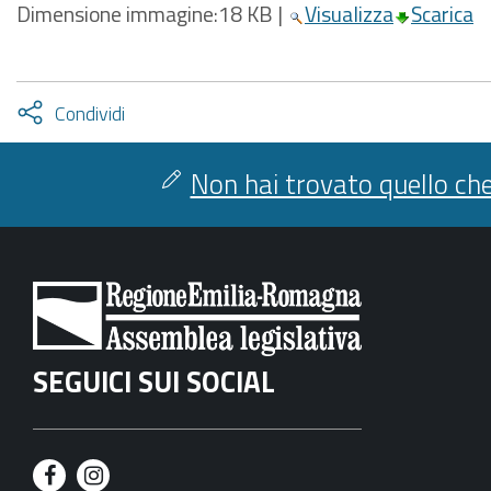
Dimensione immagine:
18 KB
|
Visualizza
Scarica
Attiva
Condividi
condividi
facebook
twitter
Non hai trovato quello che
SEGUICI SUI SOCIAL