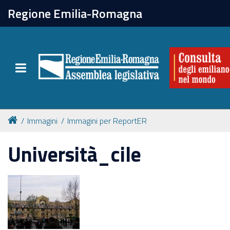
chiudi
Regione Emilia-Romagna
La Consulta
Toggle navigation
Attività
Per chi vive all'estero
Immagini
Immagini per ReportER
Newsletter
Università_cile