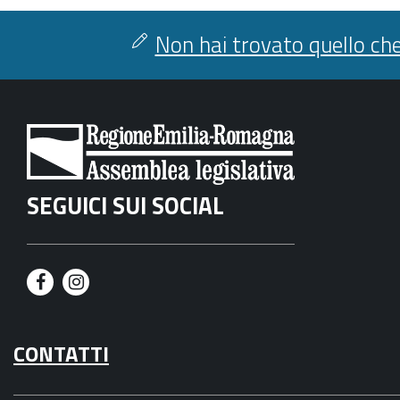
condividi
facebook
twitter
Non hai trovato quello che
SEGUICI SUI SOCIAL
F
I
a
n
CONTATTI
c
s
e
t