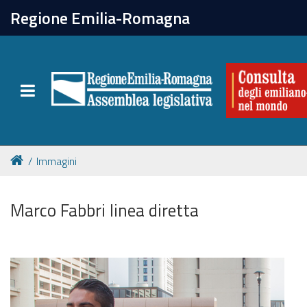
chiudi
Regione Emilia-Romagna
La Consulta
Toggle navigation
Attività
Per chi vive all'estero
Immagini
Newsletter
Marco Fabbri linea diretta