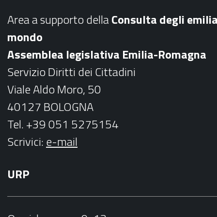
b
a
Area a supporto della
C
onsulta degli emili
o
g
mondo
o
r
Assemblea legislativa Emilia-Romagna
k
a
Servizio Diritti dei Cittadini
m
Viale Aldo Moro, 50
40127 BOLOGNA
Tel. +39 051 5275154
Scrivici:
e-mail
URP