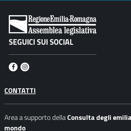
SEGUICI SUI SOCIAL
F
I
a
n
CONTATTI
c
s
e
t
b
a
Area a supporto della
C
onsulta degli emili
o
g
mondo