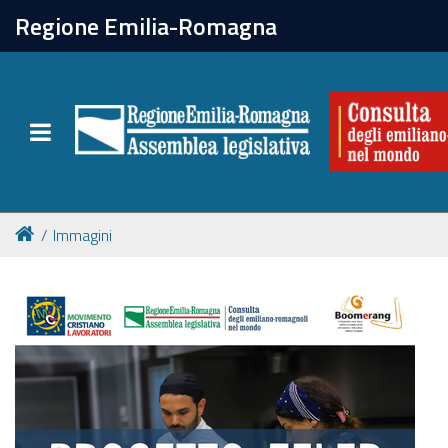
chiudi
Regione Emilia-Romagna
La Consulta
Toggle navigation
Attività
Per chi vive all'estero
Immagini
Newsletter