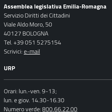
o
r
Assemblea legislativa Emilia-Romagna
k
a
Servizio Diritti dei Cittadini
m
Viale Aldo Moro, 50
40127 BOLOGNA
Tel. +39 051 5275154
Scrivici:
e-mail
URP
Orari
: lun.-ven. 9-13;
lun. e giov. 14.30-16.30
Numero verde:
800.66.22.00