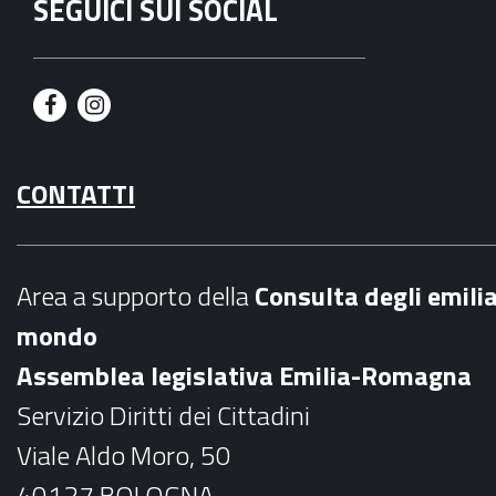
SEGUICI SUI SOCIAL
F
I
a
n
CONTATTI
c
s
e
t
b
a
Area a supporto della
C
onsulta degli emili
o
g
mondo
o
r
Assemblea legislativa Emilia-Romagna
k
a
Servizio Diritti dei Cittadini
m
Viale Aldo Moro, 50
40127 BOLOGNA