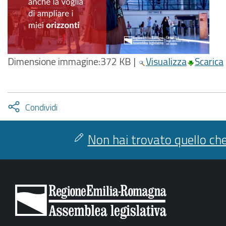
Dimensione immagine:
372 KB
|
Visualizza
Scarica
Attiva
Condividi
condividi
facebook
twitter
Non hai trovato quello che