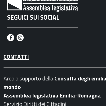
SEGUICI SUI SOCIAL
F
I
a
n
CONTATTI
c
s
e
t
b
a
Area a supporto della
C
onsulta degli emili
o
g
mondo
o
r
Assemblea legislativa Emilia-Romagna
k
a
Servizio Diritti dei Cittadini