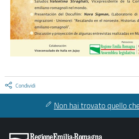
Attiva
Condividi
condividi
facebook
twitter
Non hai trovato quello che