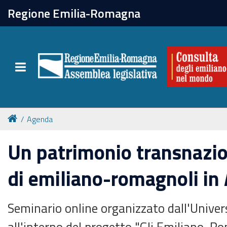
chiudi
Regione Emilia-Romagna
La Consulta
Toggle navigation
Attività
Per chi vive all'estero
Agenda
Newsletter
Un patrimonio transnazio
di emiliano-romagnoli in
Seminario online organizzato dall'Univer
all'interno del progetto "Gli Emiliano-R