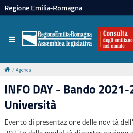
chiudi
Regione Emilia-Romagna
La Consulta
Toggle navigation
Attività
Per chi vive all'estero
Agenda
Newsletter
INFO DAY - Bando 2021-
Università
Evento di presentazione delle novità del
2022 e delle modalità di partecipazione a