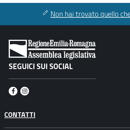
condividi
facebook
twitter
Non hai trovato quello che
SEGUICI SUI SOCIAL
F
I
a
n
CONTATTI
c
s
e
t