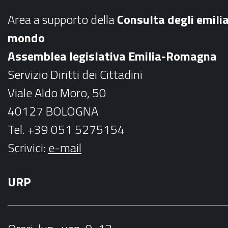
b
a
Area a supporto della
C
onsulta degli emili
o
g
mondo
o
r
Assemblea legislativa Emilia-Romagna
k
a
Servizio Diritti dei Cittadini
m
Viale Aldo Moro, 50
40127 BOLOGNA
Tel. +39 051 5275154
Scrivici:
e-mail
URP